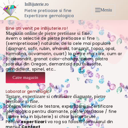
InBijuterie.ro
Meniu
Pietre pretioase si fine
Expertizare gemologica
Bine ati venit pe inBijuterie.ro!
Magazin online de pietre pretioase si fine.
Avem o selectie de pietre pretioase si fine
(semipretioase) naturale, de la cele mai populare
(diamant, safir, rubin, smarald, tanzanit, topaz, opal,
turmalina, acvamarin, cuart) la pietre mai rare, cum ar
fi: alexandrit, granat color-change, zircon, piatra
soarelui din Oregon, demantoid sau tsavorite,
grandidierit, spinel, etc…
Catre magazin
Laborator gemologic.
Testare, expertizare si certificare diamante, pietre
pretioase si fine.
Oferim servicii de testare, expertizare si certificare
gemologica pentru diamante, pietre pretioase / fine
(libere sau in bijuterie) si chiar pietre brute.
Pentru
expertizari
va rog sa folositi formularul din
meniul
Contact