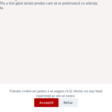
Prima
Nu a fost găsit niciun produs care să se potrivească cu selecția
pagină
ta.
Folosim cookie-uri pentru a ne asigura că îți oferim cea mai bună
experiență pe site-ul nostru.
Politica cookie-uri
Contact
Despre noi
Acceptă
Refuz
Politica de rambursări și returnări
Toate drepturile rezervate © inBijuterie.ro 2026