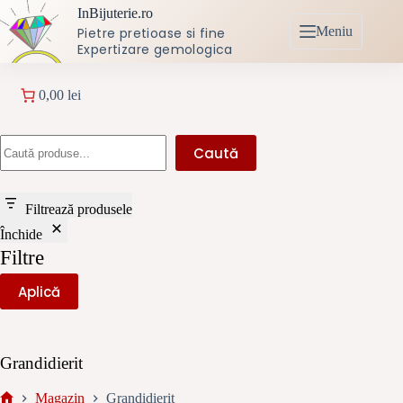
Sari
InBijuterie.ro
la
Meniu
Pietre pretioase si fine
conținut
Expertizare gemologica
0,00 lei
Caută
Caută
Filtrează produsele
Închide
Filtre
Aplică
Grandidierit
Magazin
Grandidierit