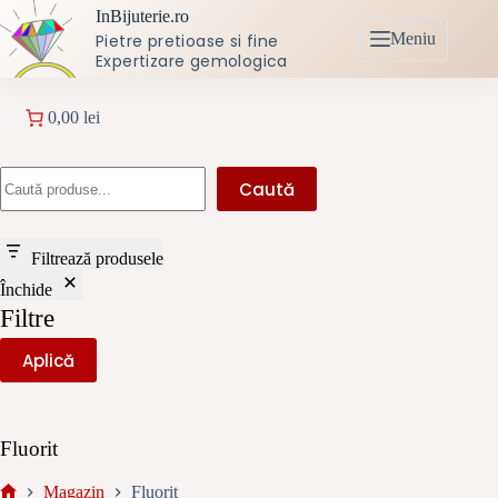
Sari
InBijuterie.ro
la
Meniu
Pietre pretioase si fine
conținut
Expertizare gemologica
0,00 lei
Caută
Caută
Filtrează produsele
Închide
Filtre
Aplică
Fluorit
Magazin
Fluorit