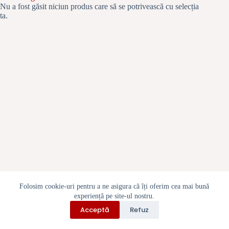
Prima
Nu a fost găsit niciun produs care să se potrivească cu selecția
pagină
ta.
Folosim cookie-uri pentru a ne asigura că îți oferim cea mai bună
experiență pe site-ul nostru.
Politica cookie-uri
Contact
Despre noi
Acceptă
Refuz
Politica de rambursări și returnări
Toate drepturile rezervate © inBijuterie.ro 2026