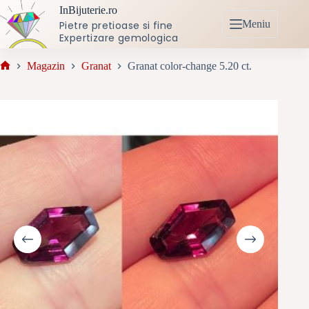
Sari
InBijuterie.ro
la
Meniu
Pietre pretioase si fine
conținut
Expertizare gemologica
Magazin
Granat
Granat color-change 5.20 ct.
Prima
pagină