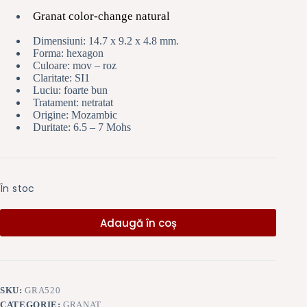
Granat color-change natural
Dimensiuni: 14.7 x 9.2 x 4.8 mm.
Forma: hexagon
Culoare: mov – roz
Claritate: SI1
Luciu: foarte bun
Tratament: netratat
Origine: Mozambic
Duritate: 6.5 – 7 Mohs
În stoc
Adaugă în coș
SKU:
GRA520
CATEGORIE:
GRANAT