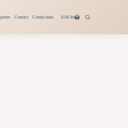
pietre
Contact
Contul meu
0,00
lei
Coș
de
cumpărături