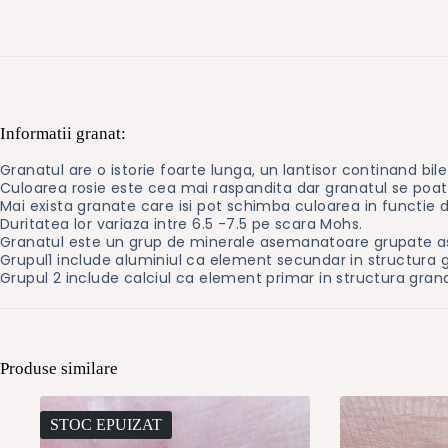
Informatii granat:
Granatul are o istorie foarte lunga, un lantisor continand bi
Culoarea rosie este cea mai raspandita dar granatul se poate g
Mai exista granate care isi pot schimba culoarea in functie d
Duritatea lor variaza intre 6.5 -7.5 pe scara Mohs.
Granatul este un grup de minerale asemanatoare grupate as
Grupul1 include aluminiul ca element secundar in structura g
Grupul 2 include calciul ca element primar in structura granat
Produse similare
STOC EPUIZAT