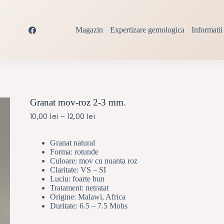
Magazin
Expertizare gemologica
Informatii 
Granat mov-roz 2-3 mm.
Interval
10,00
lei
–
12,00
lei
de
prețuri:
10,00 lei
Granat natural
până
Forma: rotunde
la
Culoare: mov cu nuanta roz
12,00 lei
Claritate: VS – SI
Luciu: foarte bun
Tratament: netratat
Origine: Malawi, Africa
Duritate: 6.5 – 7.5 Mohs