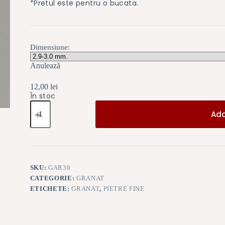
*Pretul este pentru o bucata.
Dimensiune:
Anulează
12,00
lei
În stoc
Cantitate
Granat
Ada
mov-
roz
2-
3
mm.
SKU:
GAR30
CATEGORIE:
GRANAT
ETICHETE:
GRANAT
,
PIETRE FINE