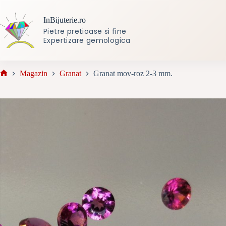
Sari
la
InBijuterie.ro
conținut
Pietre pretioase si fine
Expertizare gemologica
Magazin
Granat
Granat mov-roz 2-3 mm.
Prima
pagină