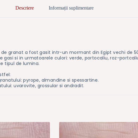
Descriere
Informații suplimentare
le de granat a fost gasit intr-un mormant din Egipt vechi de 5
asi si in urmatoarele culori: verde, portocaliu, roz-portcaliu
e tipul de lumina.
tfel:
ranatului: pyrope, almandine si spessartine.
ului: uvarovite, grossular si andradit.