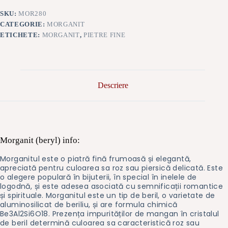
SKU:
MOR280
CATEGORIE:
MORGANIT
ETICHETE:
MORGANIT
,
PIETRE FINE
Descriere
Morganit (beryl) info:
Morganitul este o piatră fină frumoasă și elegantă,
apreciată pentru culoarea sa roz sau piersică delicată. Este
o alegere populară în bijuterii, în special în inelele de
logodnă, și este adesea asociată cu semnificații romantice
și spirituale. Morganitul este un tip de beril, o varietate de
aluminosilicat de beriliu, și are formula chimică
Be3Al2Si6O18. Prezența impurităților de mangan în cristalul
de beril determină culoarea sa caracteristică roz sau