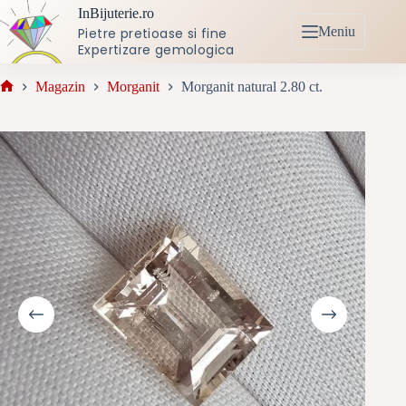
Sari
InBijuterie.ro
la
Meniu
Pietre pretioase si fine
conținut
Expertizare gemologica
Magazin
Morganit
Morganit natural 2.80 ct.
Prima
pagină