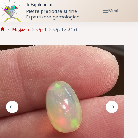
Sari
InBijuterie.ro
la
Meniu
Pietre pretioase si fine
conținut
Expertizare gemologica
Magazin
Opal
Opal 3.24 ct.
Prima
pagină