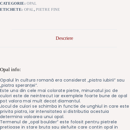
CATEGORIE:
OPAL
ETICHETE:
OPAL
,
PIETRE FINE
Descriere
Opal info:
Opalul în cultura romană era considerat „piatra iubirii” sau
„piatra speranței”.
Este una din cele mai colorate pietre, minunatul joc de
culori este de neintrecut iar exemplele foarte bune de opal
pot valora mai mult decat diamantul.
Jocul de culori se schimba in functie de unghiul in care este
privita piatra, iar intensitatea si distributia acestuia
determina valoarea unui opal.
Termenul de „opal boulder” este folosit pentru pietrele
pretioase in stare bruta sau slefuite care contin opal in