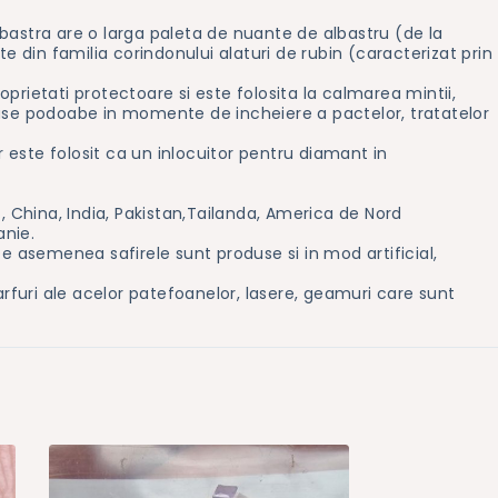
albastra are o larga paleta de nuante de albastru (de la
te din familia corindonului alaturi de rubin (caracterizat prin
rietati protectoare si este folosita la calmarea mintii,
eroase podoabe in momente de incheiere a pactelor, tratatelor
r este folosit ca un inlocuitor pentru diamant in
, China, India, Pakistan,Tailanda, America de Nord
anie.
e asemenea safirele sunt produse si in mod artificial,
varfuri ale acelor patefoanelor, lasere, geamuri care sunt