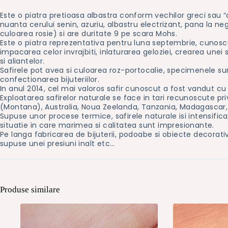
Este o piatra pretioasa albastra conform vechilor greci sau “
nuanta cerului senin, azuriu, albastru electrizant, pana la neg
culoarea rosie) si are duritate 9 pe scara Mohs.
Este o piatra reprezentativa pentru luna septembrie, cunoscut
impacarea celor invrajbiti, inlaturarea geloziei, crearea une
si aliantelor.
Safirele pot avea si culoarea roz-portocalie, specimenele sun
confectionarea bijuteriilor.
In anul 2014, cel mai valoros safir cunoscut a fost vandut cu 1
Exploatarea safirelor naturale se face in tari recunoscute pr
(Montana), Australia, Noua Zeelanda, Tanzania, Madagascar, Ni
Supuse unor procese termice, safirele naturale isi intensific
situatie in care marimea si calitatea sunt impresionante.
Pe langa fabricarea de bijuterii, podoabe si obiecte decorative
supuse unei presiuni inalt etc…
Produse similare