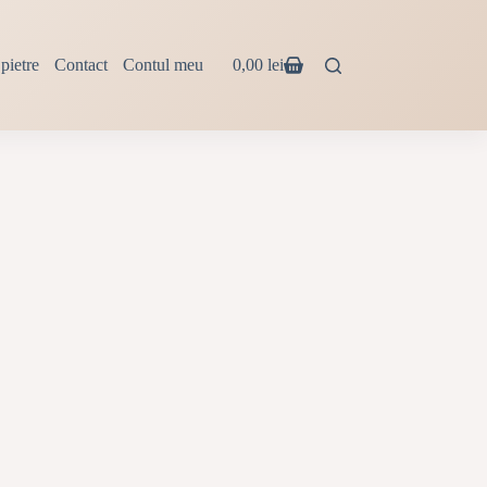
pietre
Contact
Contul meu
0,00
lei
Coș
de
cumpărături