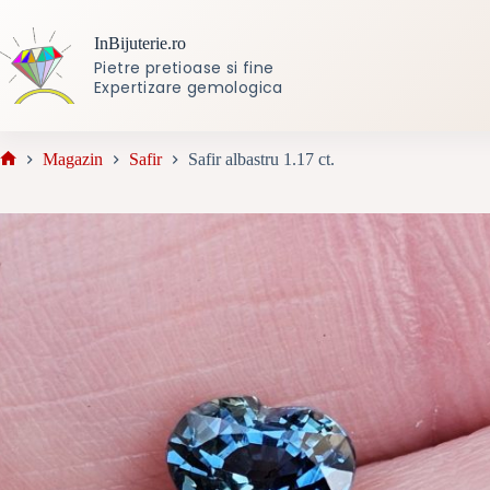
Sari
la
InBijuterie.ro
conținut
Pietre pretioase si fine
Expertizare gemologica
Magazin
Safir
Safir albastru 1.17 ct.
Prima
pagină