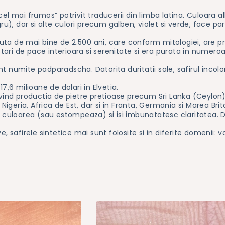
cel mai frumos” potrivit traducerii din limba latina. Culoara 
ru), dar si alte culori precum galben, violet si verde, face par
a de mai bine de 2.500 ani, care conform mitologiei, are prop
i stari de pace interioara si serenitate si era purata in num
t numite padparadscha. Datorita duritatii sale, safirul incolo
7,6 milioane de dolari in Elvetia.
ivind productia de pietre pretioase precum Sri Lanka (Ceylon)
geria, Africa de Est, dar si in Franta, Germania si Marea Brit
a culoarea (sau estompeaza) si isi imbunatatesc claritatea. D
, safirele sintetice mai sunt folosite si in diferite domenii: 