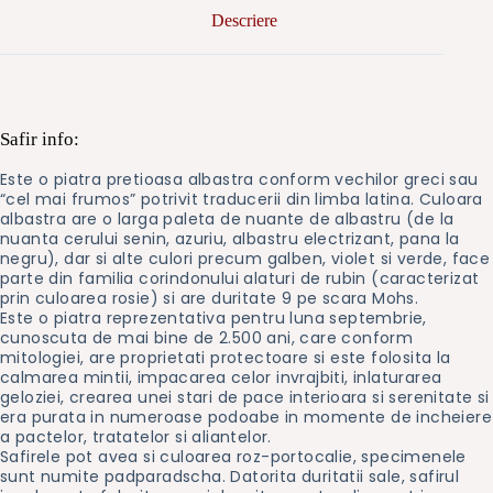
Descriere
Safir info:
Este o piatra pretioasa albastra conform vechilor greci sau
“cel mai frumos” potrivit traducerii din limba latina. Culoara
albastra are o larga paleta de nuante de albastru (de la
nuanta cerului senin, azuriu, albastru electrizant, pana la
negru), dar si alte culori precum galben, violet si verde, face
parte din familia corindonului alaturi de rubin (caracterizat
prin culoarea rosie) si are duritate 9 pe scara Mohs.
Este o piatra reprezentativa pentru luna septembrie,
cunoscuta de mai bine de 2.500 ani, care conform
mitologiei, are proprietati protectoare si este folosita la
calmarea mintii, impacarea celor invrajbiti, inlaturarea
geloziei, crearea unei stari de pace interioara si serenitate si
era purata in numeroase podoabe in momente de incheiere
a pactelor, tratatelor si aliantelor.
Safirele pot avea si culoarea roz-portocalie, specimenele
sunt numite padparadscha. Datorita duritatii sale, safirul