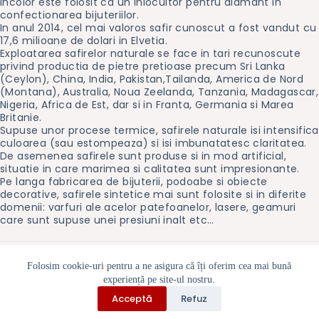
incolor este folosit ca un inlocuitor pentru diamant in
confectionarea bijuteriilor.
In anul 2014, cel mai valoros safir cunoscut a fost vandut cu
17,6 milioane de dolari in Elvetia.
Exploatarea safirelor naturale se face in tari recunoscute
privind productia de pietre pretioase precum Sri Lanka
(Ceylon), China, India, Pakistan,Tailanda, America de Nord
(Montana), Australia, Noua Zeelanda, Tanzania, Madagascar,
Nigeria, Africa de Est, dar si in Franta, Germania si Marea
Britanie.
Supuse unor procese termice, safirele naturale isi intensifica
culoarea (sau estompeaza) si isi imbunatatesc claritatea.
De asemenea safirele sunt produse si in mod artificial,
situatie in care marimea si calitatea sunt impresionante.
Pe langa fabricarea de bijuterii, podoabe si obiecte
decorative, safirele sintetice mai sunt folosite si in diferite
domenii: varfuri ale acelor patefoanelor, lasere, geamuri
care sunt supuse unei presiuni inalt etc…
Folosim cookie-uri pentru a ne asigura că îți oferim cea mai bună
experiență pe site-ul nostru.
Politica cookie-uri
Contact
Despre noi
Acceptă
Refuz
Politica de rambursări și returnări