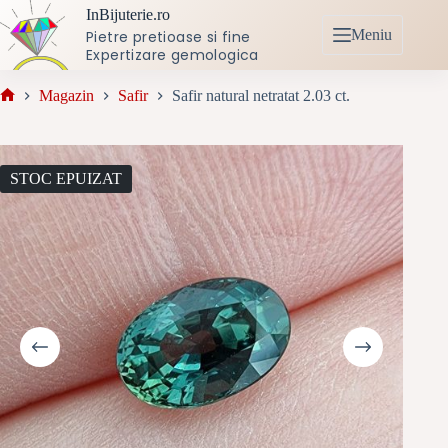
Sari
InBijuterie.ro
la
Meniu
Pietre pretioase si fine
conținut
Expertizare gemologica
Magazin
Safir
Safir natural netratat 2.03 ct.
Prima
pagină
STOC EPUIZAT