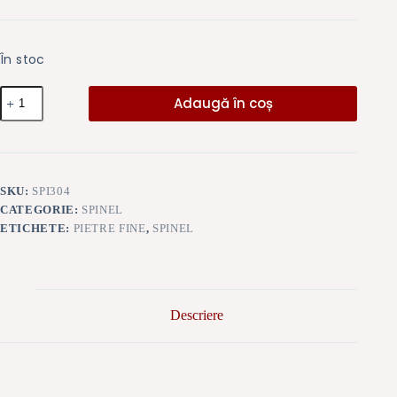
În stoc
Cantitate
Adaugă în coș
Spinel
roz
1.5
mm.
SKU:
SPI304
CATEGORIE:
SPINEL
ETICHETE:
PIETRE FINE
,
SPINEL
Descriere