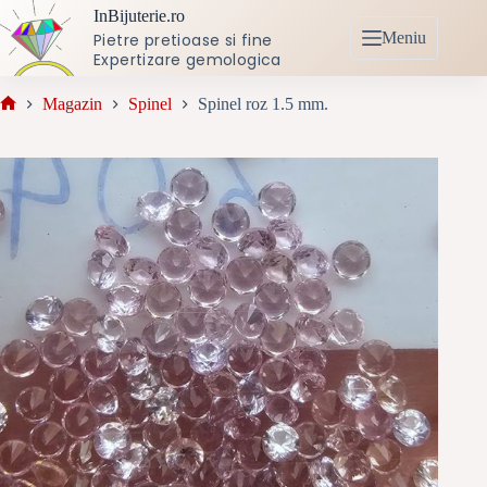
Sari
InBijuterie.ro
la
Meniu
Pietre pretioase si fine
conținut
Expertizare gemologica
Magazin
Spinel
Spinel roz 1.5 mm.
Prima
pagină