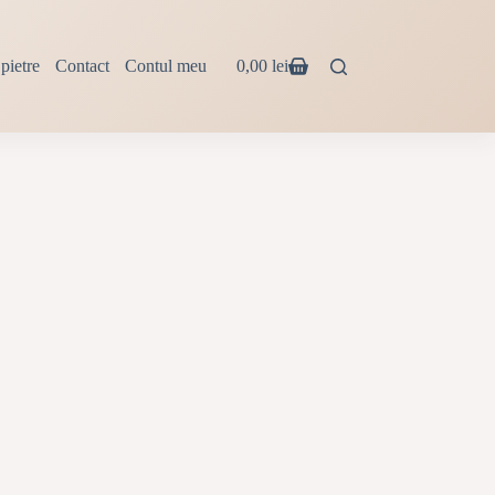
pietre
Contact
Contul meu
0,00
lei
Coș
de
cumpărături