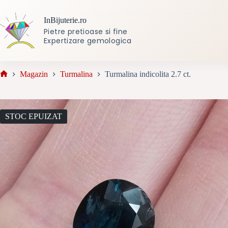
Sari
la
InBijuterie.ro
conținut
Pietre pretioase si fine
Expertizare gemologica
Magazin
Turmalina
Turmalina indicolita 2.7 ct.
Prima
pagină
STOC EPUIZAT