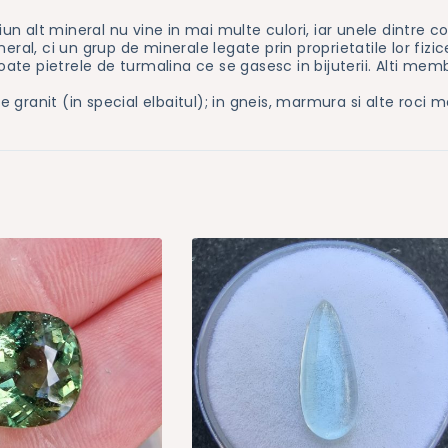
 alt mineral nu vine in mai multe culori, iar unele dintre com
eral, ci un grup de minerale legate prin proprietatile lor fizi
pietrele de turmalina ce se gasesc in bijuterii. Alti membri ai
de granit (in special elbaitul); in gneis, marmura si alte roci