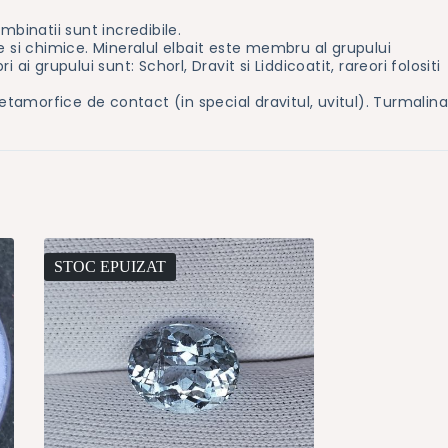
binatii sunt incredibile.
ce si chimice. Mineralul elbait este membru al grupului
 grupului sunt: Schorl, Dravit si Liddicoatit, rareori folositi
 metamorfice de contact (in special dravitul, uvitul). Turmalin
STOC EPUIZAT