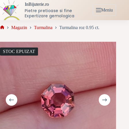
Sari
InBijuterie.ro
la
Meniu
Pietre pretioase si fine
conținut
Expertizare gemologica
Magazin
Turmalina
Turmalina roz 0.95 ct.
Prima
pagină
STOC EPUIZAT