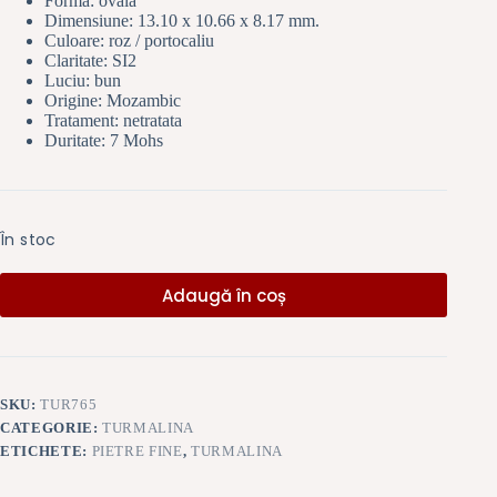
Forma: ovala
Dimensiune:
13.10 x 10.66 x 8.17 mm.
Culoare: roz / portocaliu
Claritate: SI2
Luciu: bun
Origine: Mozambic
Tratament: netratata
Duritate: 7 Mohs
În stoc
Adaugă în coș
SKU:
TUR765
CATEGORIE:
TURMALINA
ETICHETE:
PIETRE FINE
,
TURMALINA