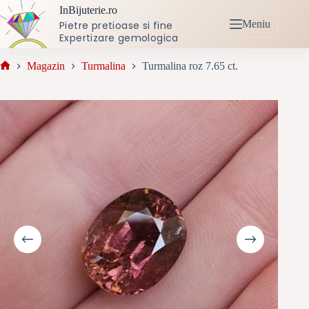
Sari
InBijuterie.ro
la
Meniu
Pietre pretioase si fine
conținut
Expertizare gemologica
Magazin
Turmalina
Turmalina roz 7.65 ct.
Prima
pagină