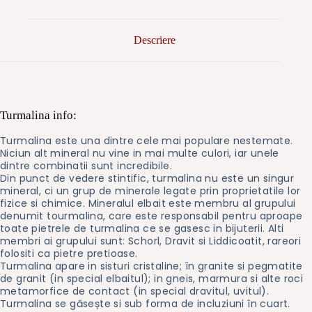
Descriere
Turmalina info:
Turmalina este una dintre cele mai populare nestemate.
Niciun alt mineral nu vine in mai multe culori, iar unele
dintre combinatii sunt incredibile.
Din punct de vedere stintific, turmalina nu este un singur
mineral, ci un grup de minerale legate prin proprietatile lor
fizice si chimice. Mineralul elbait este membru al grupului
denumit tourmalina, care este responsabil pentru aproape
toate pietrele de turmalina ce se gasesc in bijuterii. Alti
membri ai grupului sunt: Schorl, Dravit si Liddicoatit, rareori
folositi ca pietre pretioase.
Turmalina apare in sisturi cristaline; în granite si pegmatite
de granit (in special elbaitul); in gneis, marmura si alte roci
metamorfice de contact (in special dravitul, uvitul).
Turmalina se găsește si sub forma de incluziuni în cuart.