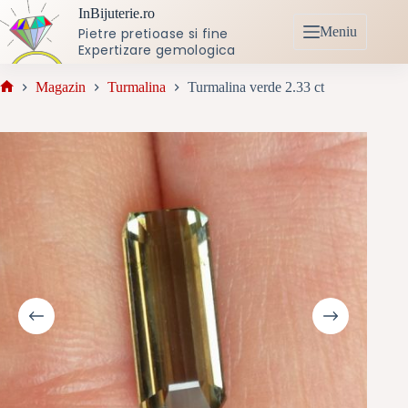
Sari
InBijuterie.ro
la
Meniu
Pietre pretioase si fine
conținut
Expertizare gemologica
Magazin
Turmalina
Turmalina verde 2.33 ct
Prima
pagină