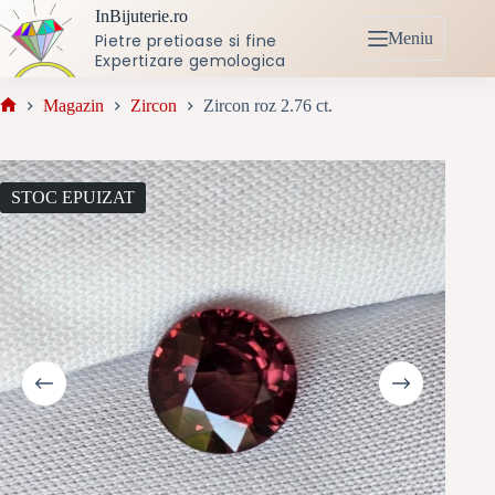
Sari
InBijuterie.ro
la
Meniu
Pietre pretioase si fine
conținut
Expertizare gemologica
Magazin
Zircon
Zircon roz 2.76 ct.
Prima
pagină
STOC EPUIZAT