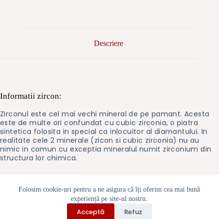
Descriere
Informatii zircon:
Zirconul este cel mai vechi mineral de pe pamant. Acesta
este de multe ori confundat cu cubic zirconia, o piatra
sintetica folosita in special ca inlocuitor al diamantului. In
realitate cele 2 minerale (zicon si cubic zirconia) nu au
nimic in comun cu exceptia mineralul numit zirconium din
structura lor chimica.
Folosim cookie-uri pentru a ne asigura că îți oferim cea mai bună
experiență pe site-ul nostru.
Politica cookie-uri
Contact
Despre noi
Acceptă
Refuz
Politica de rambursări și returnări