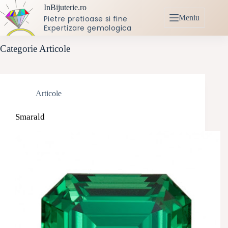
Sari
InBijuterie.ro
la
Meniu
Pietre pretioase si fine
conținut
Expertizare gemologica
Categorie
Articole
Articole
Smarald